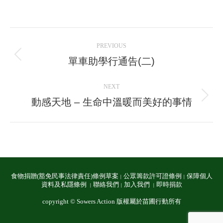
on
on
on
on
Facebook
LinkedIn
WhatsApp
X
Post
PREVIOUS
navigation
單車助學行通告(二)
Previous
post:
NEXT
動感天地 – 生命中溫暖而美好的事情
Next
post:
食物捐贈(豁免民事法律責任)條例草案
公眾籌款許可證條例
保障個人
│
│
資料及私隱條例
聯絡我們
加入我們
即時捐款
│
│
│
copyright © Sowers Action 版權屬於苗圃行動所有