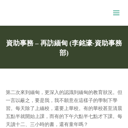
資助事務 – 再訪緬甸 (李銘濠-資助事務
部)
You are here:
第二次來到緬甸，更深入的認識到緬甸的教育狀況。但
一言以蔽之，要是我，我不願意在這樣子的學制下學
習。每天除了上緬校，還要上華校。有的華校甚至清晨
五點半就開始上課，而有的下午六點半七點才下課。每
天讀十二、三小時的書，還有童年嗎？