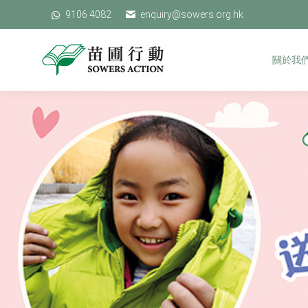
9106 4082
9106 4082
enquiry@sowers.org.hk
enquiry@sowers.org.hk
關於我們
關於我