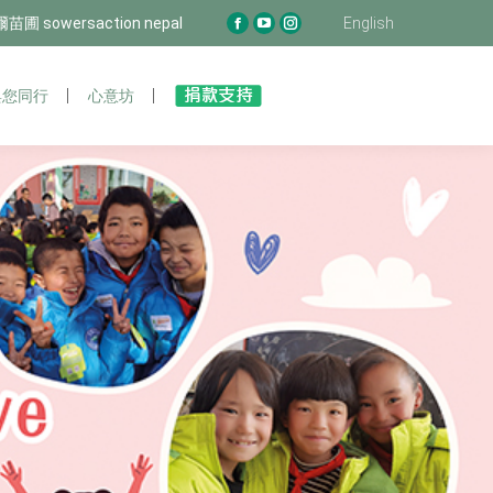
圃 sowersaction nepal
泊爾苗圃 sowersaction nepal
English
English
Facebook
Facebook
YouTube
YouTube
Instagram
Instagram
page
page
page
page
page
page
opens
opens
opens
opens
opens
opens
您同行
與您同行
心意坊
心意坊
in
in
in
in
in
in
new
new
new
new
new
new
window
window
window
window
window
window