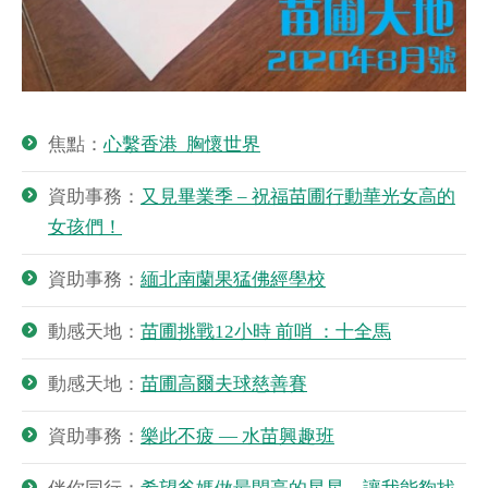
焦點：
心繫香港 胸懷世界
資助事務：
又見畢業季 – 祝福苗圃行動華光女高的
女孩們！
資助事務：
緬北南蘭果猛佛經學校
動感天地：
苗圃挑戰12小時 前哨 ：十全馬
動感天地：
苗圃高爾夫球慈善賽
資助事務：
樂此不疲 — 水苗興趣班