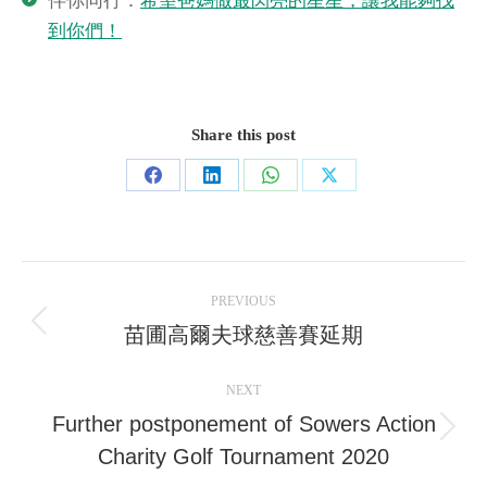
伴你同行：
希望爸媽做最閃亮的星星，讓我能夠找
到你們！
Share this post
Share
Share
Share
Share
on
on
on
on
Facebook
LinkedIn
WhatsApp
X
Post
PREVIOUS
navigation
苗圃高爾夫球慈善賽延期
Previous
post:
NEXT
Further postponement of Sowers Action
Next
Charity Golf Tournament 2020
post: