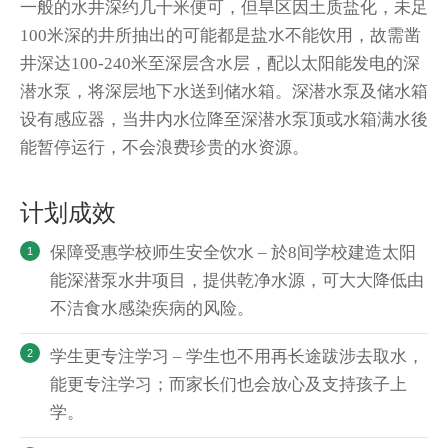
一般的水井深约几十米便可，但旱区因土质盐化，未足
100米深的井所抽出的可能都是盐水不能饮用，故需凿
井深达100-240米至深层含水层，配以太阳能发电的深
潜水泵，将深层地下水送到储水箱。深潜水泵及储水箱
设有感应器，当井内水位降至深潜水泵顶或水箱满水後
能暂停运行，不会浪费珍贵的水资源。
计划成效
保障受惠学校师生安全饮水 – 於8间学校建造太阳
能深潜泵水井项目，提供乾净水源，可大大降低由
不洁食水感染疾病的风险。
学生更专注学习 – 学生也不用再长途跋涉去取水，
能更专注学习；而家长们也会放心及支持孩子上
学。