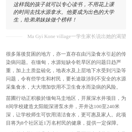
这样我的孩子就可以专心读书，不用花上课
的时间去找水源拿水。他要成为出色的大学
生，给弟弟妹妹做个榜样！
Ma Gyi Kone village一学生家长说出她的渴望
很多落後贫困的地方，亦一直存在由污染食水引起的传
染病问题。在缅甸，水源短缺令乾旱区的问题日趋严
重，加上土质盐硷化，地表水及上层地下水受到污染等
问题，令有些学生和村民，要长途跋涉到不安全的水源
采集食水，大大增加饮用不卫生食水而染病的风险。
苗圃行动正积极於缅甸马圭地区，开展深水井项目，为
8间学校建造太阳能深潜泵水井，开井达100至240米
深，让学校师生可饮用清洁食水，更可惠及家人。此项
目将为8个社区近1万名村民的健康，提供一定保障。