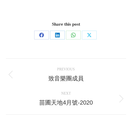
Share this post
Share
Share
Share
Share
on
on
on
on
Facebook
LinkedIn
WhatsApp
X
Post
PREVIOUS
navigation
致音樂團成員
Previous
post:
NEXT
苗圃天地4月號-2020
Next
post: