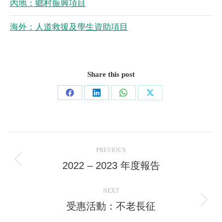
內地：鄉村振興項目
海外：人道救援及學生資助項目
Share this post
Share
Share
Share
Share
on
on
on
on
Facebook
LinkedIn
WhatsApp
X
Post
PREVIOUS
navigation
2022 – 2023 年度報告
Previous
post:
NEXT
受惠活動：不老長征
Next
post: