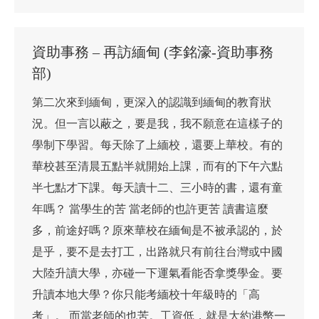
資助事務 – 再訪緬甸 (李銘濠-資助事務
部)
第二次來到緬甸，更深入的認識到緬甸的教育狀
況。但一言以蔽之，要是我，我不願意在這樣子的
學制下學習。每天除了上緬校，還要上華校。有的
華校甚至清晨五點半就開始上課，而有的下午六點
半七點才下課。每天讀十二、三小時的書，還有童
年嗎？ 當學生的苦 當老師的也許更苦 讀書這麼
多，前途好嗎？原來華校在緬甸是不被承認的，於
是乎，要不是去打工，出路就只有前往台灣或中國
大陸升讀大學，亦碰一下運氣看能否拿獎學金。要
升讀本地大學？你只能考緬校十年級時的「高
考」。 而當老師的也苦。工資低，就是大約港幣一