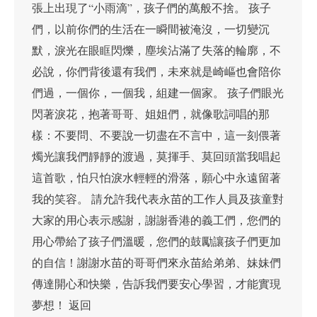
張上出現了“小雨滴”，孩子們的萬般不捨。 孩子
們，以前你們的生活在一瞬間被淹沒，一切變沉
默，淚光在眼眶閃爍，塵埃沾滿了失落的輪廓，不
必說，你們背後還有我們，未來就是崎嶇也會陪你
們過，一個你，一個我，組建一個家。 孩子們眼光
閃著淚花，抱著哥哥、姐姐們，就像歌詞唱的那
樣：不要問、不要說一切盡在不言中，這一刻偎著
燭光讓我們靜靜的渡過，莫揮手、莫回頭當我唱起
這首歌，怕只怕淚水輕輕的滑落，願心中永遠留著
我的笑容。 請允許我代表永苗的工作人員及孩童對
大家的用心表示感謝，謝謝香港的義工們，您們的
用心帶給了孩子們溫暖，您們的鼓勵讓孩子們更加
的自信！謝謝水苗的哥哥們來永苗給弟弟、妹妹們
傳達開心和快樂，告訴我們要安心學習，才能實現
夢想！ 返回