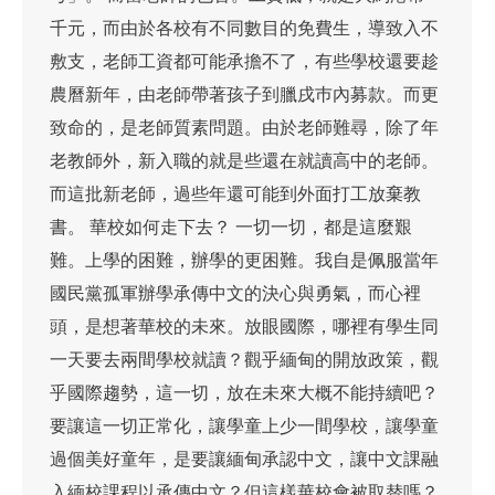
千元，而由於各校有不同數目的免費生，導致入不
敷支，老師工資都可能承擔不了，有些學校還要趁
農曆新年，由老師帶著孩子到臘戌巿內募款。而更
致命的，是老師質素問題。由於老師難尋，除了年
老教師外，新入職的就是些還在就讀高中的老師。
而這批新老師，過些年還可能到外面打工放棄教
書。 華校如何走下去？ 一切一切，都是這麼艱
難。上學的困難，辦學的更困難。我自是佩服當年
國民黨孤軍辦學承傳中文的決心與勇氣，而心裡
頭，是想著華校的未來。放眼國際，哪裡有學生同
一天要去兩間學校就讀？觀乎緬甸的開放政策，觀
乎國際趨勢，這一切，放在未來大概不能持續吧？
要讓這一切正常化，讓學童上少一間學校，讓學童
過個美好童年，是要讓緬甸承認中文，讓中文課融
入緬校課程以承傳中文？但這樣華校會被取替嗎？