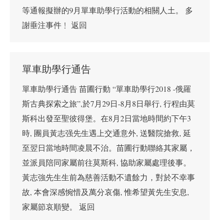
等通報擬辦的9月單車助學行活動的相關人土。 多
謝垂注事件﹗ 返回
單車助學行通告
單車助學行通告 苗圃行動 “單車助學行2018 -俄羅
斯古典探索之旅”,於7月29日-8月8日舉行, 行程由莫
斯科出發至聖彼得堡。在8月2日當地時間約下午3
時, 團員黃志强先生遇上交通意外, 送醫院搶救, 延
至翌日當地時間凌晨不治。苗圃行動聯絡其家屬，
並派員陪同家屬前往莫斯科, 協助家屬處理後事。
黃志強先生生前為慈善活動不遺餘力，對於不幸事
故, 本會深感惋惜及萬分哀傷, 惟希望黃先生安息,
家屬節哀順變。 返回