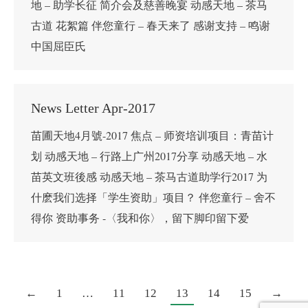
地 – 助学长征 简介会及慈善晚宴 动感天地 – 茶马
古道 花絮篇 伴您童行 – 春天来了 感谢支持 – 鸣谢
中国屈臣氏
News Letter Apr-2017
苗圃天地4月號-2017 焦点 – 师资培训项目：青苗计
划 动感天地 – 行路上广州2017分享 动感天地 – 水
苗英文班後感 动感天地 – 茶马古道助学行2017 为
什麽我们选择「学生资助」项目？ 伴您童行 – 舍不
得你 资助事务 -〈我和你〉，留下脚印留下爱
←
1
…
11
12
13
14
15
→