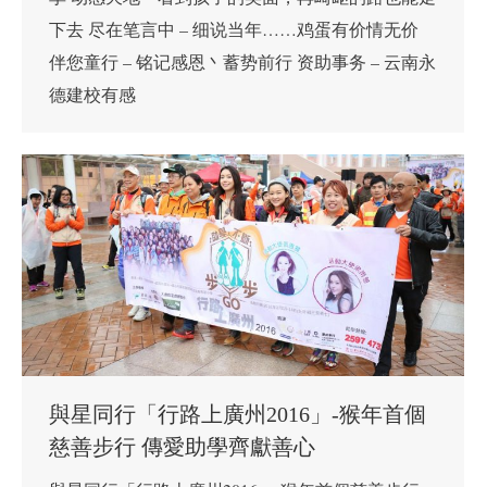
下去 尽在笔言中 – 细说当年……鸡蛋有价情无价
伴您童行 – 铭记感恩丶蓄势前行 资助事务 – 云南永
德建校有感
與星同行「行路上廣州2016」-猴年首個
慈善步行 傳愛助學齊獻善心