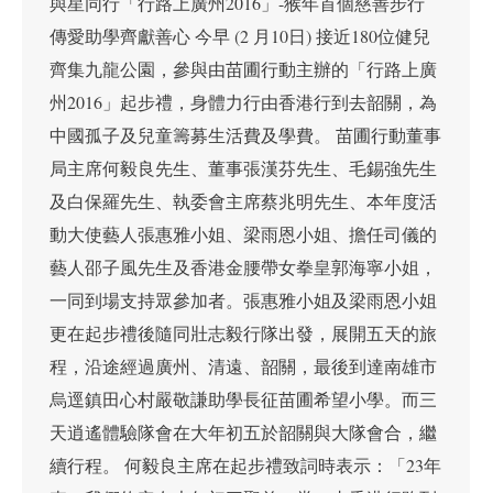
與星同行「行路上廣州2016」-猴年首個慈善步行
傳愛助學齊獻善心 今早 (2 月10日) 接近180位健兒
齊集九龍公園，參與由苗圃行動主辦的「行路上廣
州2016」起步禮，身體力行由香港行到去韶關，為
中國孤子及兒童籌募生活費及學費。 苗圃行動董事
局主席何毅良先生、董事張漢芬先生、毛錫強先生
及白保羅先生、執委會主席蔡兆明先生、本年度活
動大使藝人張惠雅小姐、梁雨恩小姐、擔任司儀的
藝人邵子風先生及香港金腰帶女拳皇郭海寧小姐，
一同到場支持眾參加者。張惠雅小姐及梁雨恩小姐
更在起步禮後隨同壯志毅行隊出發，展開五天的旅
程，沿途經過廣州、清遠、韶關，最後到達南雄市
烏逕鎮田心村嚴敬謙助學長征苗圃希望小學。而三
天逍遙體驗隊會在大年初五於韶關與大隊會合，繼
續行程。 何毅良主席在起步禮致詞時表示：「23年