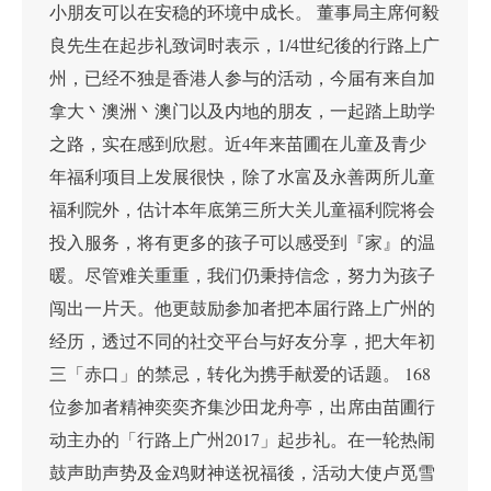
小朋友可以在安稳的环境中成长。 董事局主席何毅
良先生在起步礼致词时表示，1/4世纪後的行路上广
州，已经不独是香港人参与的活动，今届有来自加
拿大丶澳洲丶澳门以及内地的朋友，一起踏上助学
之路，实在感到欣慰。近4年来苗圃在儿童及青少
年福利项目上发展很快，除了水富及永善两所儿童
福利院外，估计本年底第三所大关儿童福利院将会
投入服务，将有更多的孩子可以感受到『家』的温
暖。尽管难关重重，我们仍秉持信念，努力为孩子
闯出一片天。他更鼓励参加者把本届行路上广州的
经历，透过不同的社交平台与好友分享，把大年初
三「赤口」的禁忌，转化为携手献爱的话题。 168
位参加者精神奕奕齐集沙田龙舟亭，出席由苗圃行
动主办的「行路上广州2017」起步礼。在一轮热闹
鼓声助声势及金鸡财神送祝福後，活动大使卢觅雪