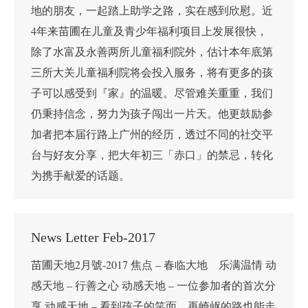
地的朋友，一起踏上助学之路，实在感到欣慰。近
4年来苗圃在儿童及青少年福利项目上发展很快，
除了水富及永善两所儿童福利院外，估计本年底第
三所大关儿童福利院将会投入服务，将有更多的孩
子可以感受到『家』的温暖。尽管难关重重，我们
仍秉持信念，努力为孩子闯出一片天。他更鼓励参
加者把本届行路上广州的经历，透过不同的社交平
台与好友分享，把大年初三「赤口」的禁忌，转化
为携手献爱的话题。
News Letter Feb-2017
苗圃天地2月號-2017 焦点 – 春临大地 乐满温情 动
感天地 – 行善之心 动感天地 – 一位参加者的首次分
享 动感天地 – 看到孩子的笑面，再崎岖的路也能走