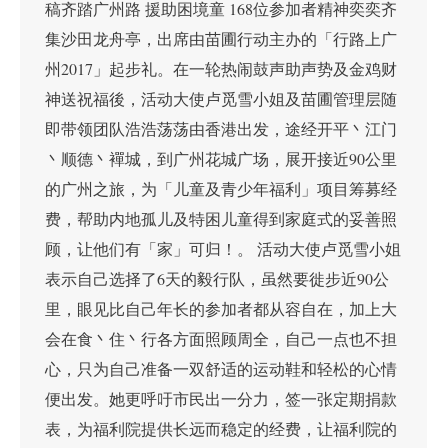
稿齐踏广州路 援助困境童 168位参加者精神奕奕齐
集沙田龙舟亭，出席由苗圃行动主办的「行路上广
州2017」起步礼。在一轮热闹鼓声助声势及金鸡财
神送祝福後，活动大使卢觅雪小姐及苗圃管理层随
即带领团队浩浩荡荡由香港出发，途经开平丶江门
丶顺德丶襌城，到广州花城广场，展开接近90公里
的广州之旅，为「儿童及青少年福利」项目筹募经
费，帮助内地孤儿及特困儿童得到家庭式的妥善照
顾，让他们有「家」可归！。 活动大使卢觅雪小姐
表示自己选择了6天的毅行队，虽然要徙步近90公
里，眼见比自己年长的参加者都从容自在，加上大
会在食丶住丶行各方面照顾周全，自己一点也不担
心，只为自己准备一双舒适的运动鞋和轻松的心情
便出发。她更呼吁市民出一分力，签一张定期捐款
表，为福利院提供长远而稳定的经费，让福利院的