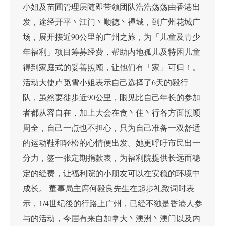
小姐及苗圃管理层随即带领团队浩浩荡荡由香港出
发，途经开平丶江门丶顺德丶襌城，到广州花城广
场，展开接近90公里的广州之旅，为「儿童及青少
年福利」项目筹募经费，帮助内地孤儿及特困儿童
得到家庭式的妥善照顾，让他们有「家」可归！。
活动大使卢觅雪小姐表示自己选择了6天的毅行
队，虽然要徙步近90公里，眼见比自己年长的参加
者都从容自在，加上大会在食丶住丶行各方面照顾
周全，自己一点也不担心，只为自己准备一双舒适
的运动鞋和轻松的心情便出发。她更呼吁市民出一
分力，签一张定期捐款表，为福利院提供长远而稳
定的经费，让福利院的小朋友可以在安稳的环境中
成长。 董事局主席何毅良先生在起步礼致词时表
示，1/4世纪後的行路上广州，已经不独是香港人参
与的活动，今届有来自加拿大丶澳洲丶澳门以及内