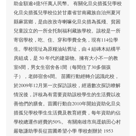
助金額逾4億5仟萬人民幣。 有關化旦尖措孤兒學校
化旦尖措孤兒學校位於甘肅省甘南藏族自治州夏河
縣麻當鄉，是由孜孜寺喇嘛化旦尖措為孤殘、貧困
兒童設立的一所全托制福利藏族學校。該校是一所
寄宿學校，吃、住、穿和學費全免，現有114位學
生。學校現址為原糧油站舊址，由 4 組磚木結構平
房組成，是 50 年代的建築物。擁有大小不一的教
室6間，男女生宿舍各1間（每間住了30多個孩
子），老師宿舍6間。 苗圃行動經轉介認識此校，
於2009年12月第一次探訪該校，經過數次探訪瞭解
情況後，評核為有需要資助該校學生的生活費以改
善他們的膳食。苗圃行動自2010年開始資助化旦尖
措孤兒學校學生生活費及教育經費，每年資助約佔
學校總運作經費的50%。 有關南雄市烏逕鎮田心村
嚴敬謙助學長征苗圃希望小學 學校創辦於 1953