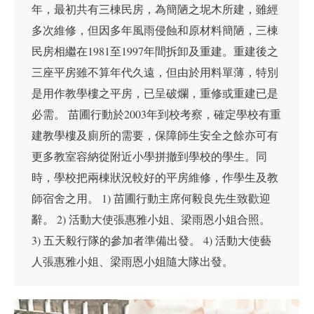
年，最初共有三棟民房，為簡陋之坭木所建，雖經
多次維修，但因多年風雨侵蝕和原材料簡陋，三棟
民房相繼在1981至1997年間拆卸及重建。重建後之
三座平房雖不算年代久遠，但由於用料單薄，特別
是用作教學樓之平房，已呈破爛，重修或重建已是
必需。 苗圃行動於2003年到校考察，確定學校有重
建教學樓及廁所的需要，保障師生安全之餘亦可有
更多教室容納從附近小學拼撤到學校的學生。同
時，學校把兩棟狀況較好的平房維修，作學生及教
師宿舍之用。 1) 苗圃行動主席何毅良先生致歡迎
辭。 2) 活動大使張惠雅小姐、梁雨恩小姐合照。
3) 五天毅行隊的參加者準備出發。 4) 活動大使藝
人張惠雅小姐、梁雨恩小姐隨大隊出發。