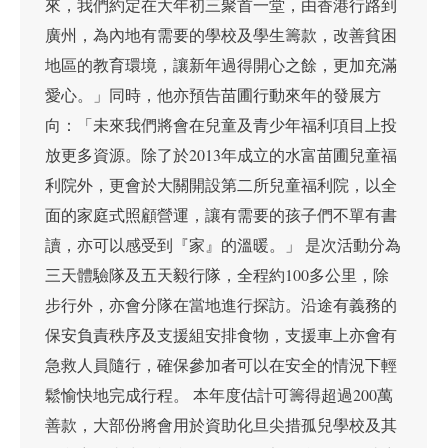
來，我們約定在大年初三聚首一堂，由香港行路到
廣州，為內地有需要的學校及學生籌款，改善貧困
地區的教育環境，讓新年過得開心之餘，更加充滿
愛心。」同時，他亦預告苗圃行動來年的發展方
向：「未來我們將會在兒童及青少年福利項目上投
放更多資源。除了於2013年成立的水富苗圃兒童福
利院外，更會於大關開設第二所兒童福利院，以全
面的家庭式照顧營運，讓有需要的孩子們不單有書
讀，亦可以感受到『家』的溫暖。」 是次活動分為
三天體驗隊及五天毅行隊，全程約100多公里，除
步行外，亦會分隊在當地進行探訪。沿途有義務的
保安負責秩序及支援組安排食物，支援車上亦會有
急救人員隨行，確保參加者可以在安全的情況下輕
鬆愉快地完成行程。 本年度估計可籌得超過200萬
善款，大部份將會用於資助化旦尖措孤兒學校及其