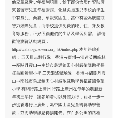
他兒童及青少年福利項目，餘下部份會用作資助廣
東省留守兒童幸福廚房。化旦尖措孤兒學校的學生
中有孤兒、棄嬰、單親貧困生，當中有些為肢體或
智力殘障兒童，而學校提供免費的吃、住、穿及教
育等服務，正好照顧他們的生活及學習所需。 詳情
歡迎瀏覽活動網頁：
http://walktogz.sowers.org.hk/index.php 本年路線介
紹： 五天壯志毅行隊：香港→廣州→清遠英西峰林
→韶關丹霞山→南雄市烏逕鎮田心村嚴敬謙助學長
征苗圃希望小學 三天逍遙體驗隊：香港→韶關丹霞
山→南雄市烏逕鎮田心村嚴敬謙助學長征苗圃希望
小學 有關行路上廣州 行路上廣州在每年的農曆新
年初三舉行，讓參加者可以身體力行，藉著一步一
步從香港行上廣州，為中國山區兒童籌募助學善
款，並將助學訊息傳揚開去。在百多公里的路程