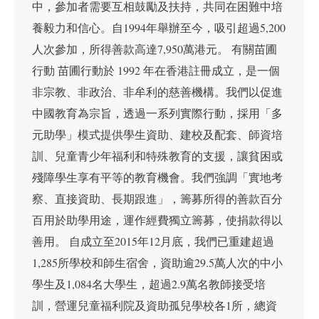
中，參加者需要互相鼓勵及扶持，共同在困難中培
養毅力和信心。自1994年舉辦至今，吸引超過5,200
人次參加，所得善款高達7,950萬港元。 有關苗圃
行動 苗圃行動於 1992 年在香港註冊成立，是一個
非宗教、非政治、非牟利的慈善機構。我們以促進
中國教育為宗旨，透過一系列實際行動，採用「多
元助學」模式提供學生資助、建校及配套、師資培
訓、兒童青少年福利和特殊教育的支援，讓貧困或
殘障學生享有平等的教育機會。我們強調「實地考
察、直接資助、長期跟進」，籌募所得的善款百分
百用於助學用途，運作經費獨立籌募，使捐款得以
善用。 自成立至2015年12月底，我們已重建超過
1,285所學校和師生宿舍，資助逾29.5萬人次的中小
學生及1,084名大學生，超過2.9萬名教師接受培
訓，營運兒童福利院及資助孤兒學校各1所，總資