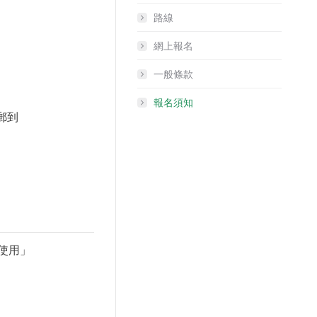
路線
網上報名
一般條款
報名須知
電郵到
使用」