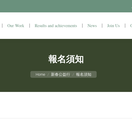
Why education
Our Work
Results and achievements
Our Work
Results and achievements
News
Join Us
News
報名須知
You are here:
Home
新春公益行
報名須知