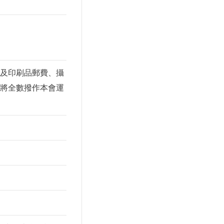
及印刷品郵費、攝
將全數撥作本會運