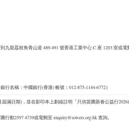
荔枝角青山道 489-491 號香港工業中心 C 座 1203 室或
：中國銀行(香港) 帳號：012-875-1144-6772）
及屆滿日期)，並在影印本上劃線註明「只供苗圃新春公益行2026
 4739或電郵至 enquiry@sowers.org.hk 查詢。