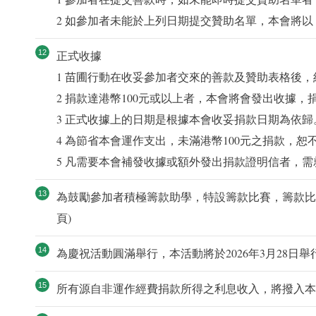
2 如參加者未能於上列日期提交贊助名單，本會將以「
正式收據
1 苗圃行動在收妥參加者交來的善款及贊助表格後，
2 捐款達港幣100元或以上者，本會將會發出收據
3 正式收據上的日期是根據本會收妥捐款日期為依歸
4 為節省本會運作支出，未滿港幣100元之捐款，恕
5 凡需要本會補發收據或額外發出捐款證明信者，需
為鼓勵參加者積極籌款助學，特設籌款比賽，籌款比賽
頁)
為慶祝活動圓滿舉行，本活動將於2026年3月28
所有源自非運作經費捐款所得之利息收入，將撥入本