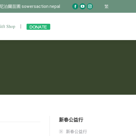
尼泊爾苗圃 sowersaction nepal
尼泊爾苗圃 sowersaction nepal
繁
繁
Facebook
Facebook
YouTube
YouTube
Instagram
Instagram
page
page
page
page
page
page
opens
opens
opens
opens
opens
opens
Gift Shop
Join Us
Gift Shop
in
in
in
in
in
in
new
new
new
new
new
new
window
window
window
window
window
window
新春公益行
新春公益行