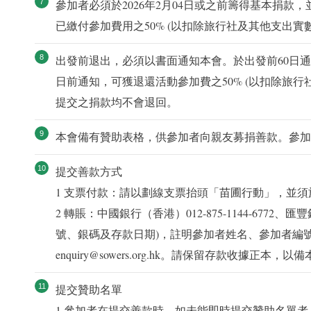
參加者必須於2026年2月04日或之前籌得基本捐
已繳付參加費用之50% (以扣除旅行社及其他支出
出發前退出，必須以書面通知本會。於出發前60日通
日前通知，可獲退還活動參加費之50% (以扣除旅
提交之捐款均不會退回。
本會備有贊助表格，供參加者向親友募捐善款。參加
提交善款方式
1 支票付款：請以劃線支票抬頭「苗圃行動」，並
2 轉賬：中國銀行（香港）012-875-1144-6772、
號、銀碼及存款日期)，註明參加者姓名、參加者編號及聯
enquiry@sowers.org.hk。請保留存款收據正本，
提交贊助名單
1 參加者在提交善款時，如未能即時提交贊助名單者