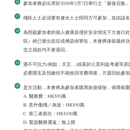
參加者務必出席於2026年2月7日舉行之「最後召集
殘疾人士必須要有健全人士陪同方可參加，並由該名
為照顧參加者的個人健康及僅於安全情況下方進行此
區）經已發出疫症或傳染病警告，本會將保留最終決
交之捐款均不會退回。
遇不可抗力(例如：天災…)或基於公眾利益考慮等
必要開支及預繳但不能收回等費用後，方退回給參加
是次活動，本會將為參加者購買旅遊保險，保障範圍
A. 醫療費：HK$50萬
B. 意外傷殘／身故：HK$50萬
C. 第三者責任：HK$100萬
D. 緊急醫療運返：無上限