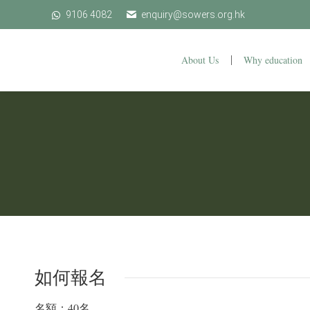
9106 4082
9106 4082
enquiry@sowers.org.hk
enquiry@sowers.org.hk
About Us
Why education
About Us
如何報名
名額：40名