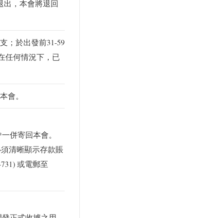
退出，本會將退回
於出發前31-59
。在任何情況下，已
本會。
*一併寄回本會。
照(必須清晰顯示存款賬
31) 或電郵至
開發正式收據之用。