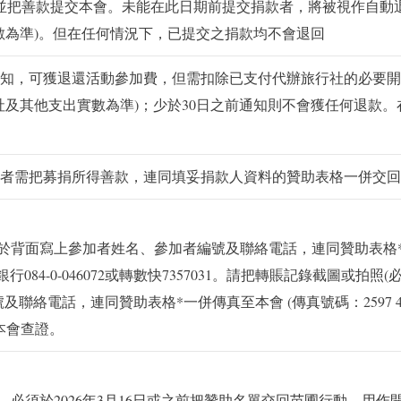
款，並把善款提交本會。未能在此日期前提交捐款者，將被視作自動
實數為準)。但在任何情況下，已提交之捐款均不會退回
知，可獲退還活動參加費，但需扣除已支付代辦旅行社的必要開支；
行社及其他支出實數為準)；少於30日之前通知則不會獲任何退款
者需把募捐所得善款，連同填妥捐款人資料的贊助表格一併交回
須於背面寫上參加者姓名、參加者編號及聯絡電話，連同贊助表格
匯豐銀行084-0-046072或轉數快7357031。請把轉賬記錄截圖或拍
絡電話，連同贊助表格*一併傳真至本會 (傳真號碼：2597 47
以備本會查證。
，必須於2026年3月16日或之前把贊助名單交回苗圃行動，用作