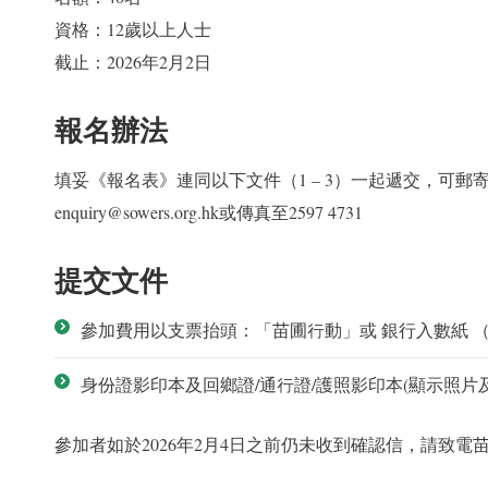
資格：12歲以上人士
截止：2026年2月2日
報名辦法
填妥《報名表》連同以下文件（1 – 3）一起遞交，可郵寄到九龍
enquiry@sowers.org.hk或傳真至2597 4731
提交文件
參加費用以支票抬頭：「苗圃行動」或 銀行入數紙 （銀行名稱
身份證影印本及回鄉證/通行證/護照影印本(顯示照片
參加者如於2026年2月4日之前仍未收到確認信，請致電苗圃行動2597