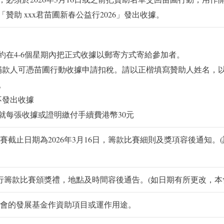
贊助 xxx君苗圃新春公益行2026」發出收據。
約在4-6個星期內把正式收據以郵寄方式寄給參加者。
，捐款人可憑苗圃行動收據申請扣稅。請以正楷填寫贊助人姓名，
。
不發出收據
就每張收據或證明繳付手續費港幣30元
截止日期為2026年3月16日，籌款比賽細則及獎項容後通知。
日舉行籌款比賽頒獎禮，地點及時間容後通告。(如日期有所更改，本
會的發展基金作資助項目或運作用途。