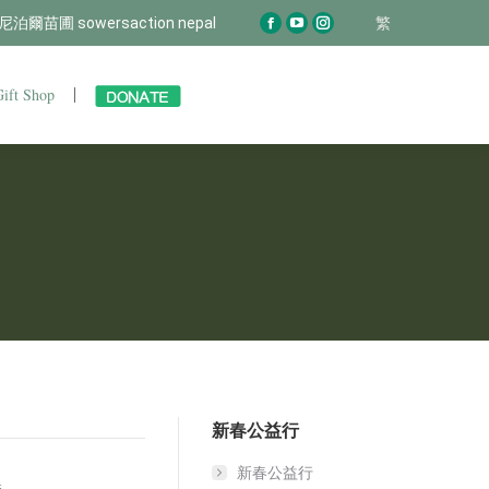
尼泊爾苗圃 sowersaction nepal
尼泊爾苗圃 sowersaction nepal
繁
繁
Facebook
Facebook
YouTube
YouTube
Instagram
Instagram
page
page
page
page
page
page
opens
opens
opens
opens
opens
opens
Gift Shop
Join Us
Gift Shop
in
in
in
in
in
in
new
new
new
new
new
new
window
window
window
window
window
window
新春公益行
新春公益行
春