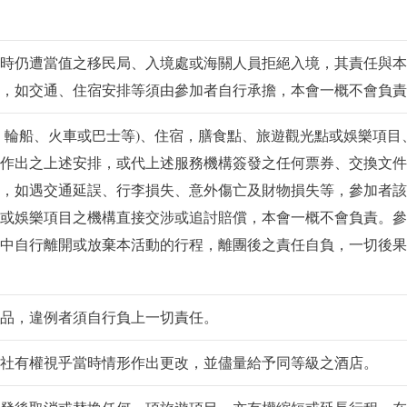
時仍遭當值之移民局、入境處或海關人員拒絕入境，其責任與本
，如交通、住宿安排等須由參加者自行承擔，本會一概不會負責
、輪船、火車或巴士等)、住宿，膳食點、旅遊觀光點或娛樂項目
作出之上述安排，或代上述服務機構簽發之任何票券、交換文件
，如遇交通延誤、行李損失、意外傷亡及財物損失等，參加者該
或娛樂項目之機構直接交涉或追討賠償，本會一概不會負責。參
中自行離開或放棄本活動的行程，離團後之責任自負，一切後果
品，違例者須自行負上一切責任。
社有權視乎當時情形作出更改，並儘量給予同等級之酒店。