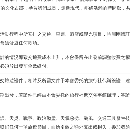
下的文化古跡，孕育我們成長，走進現代，那條浩瀚的時間廊，
活動行程中所安排之交通、車票、酒店或觀光項目，均屬團體訂
會獲發還任何款項。
計的情況導致交通費成本上升，本會保留在出發前調整收費之權
必須於出發前全數繳付。
交旅遊證件，相片及所需文件予本會委托的旅行社代辦簽證，逾
期出發，若證件已經由本會委托的旅行社遞交領事館辦理，簽證
誤、天災、戰爭、政治動盪、天氣惡劣、颱風、交通工具發生技
取消任何一項旅遊節目，而所引致之額外支出或損失，參加者須自