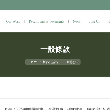
Why education
Our Work
Results and achievements
Our Work
Results and achievements
News
Join Us
News
一般條款
You are here:
Home
新春公益行
一般條款
搏，聆聽了不起的中國故事、灣區故事、僑鄉故事，約你明年新