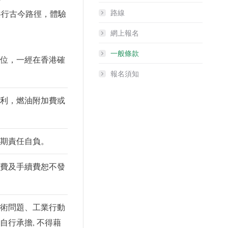
共行古今路徑，體驗
路線
網上報名
一般條款
位，一經在香港確
報名須知
利，燃油附加費或
期責任自負。
費及手續費恕不發
術問題、工業行動
行承擔, 不得藉