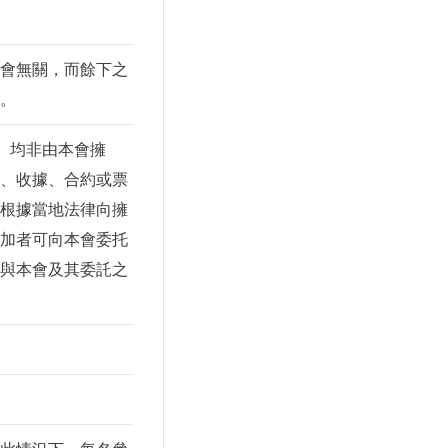
會無關，而餘下之
。
、均非由本會擁
、收據、合約或票
根據當地法律向擁
加者可向本會委托
與本會及其委託之