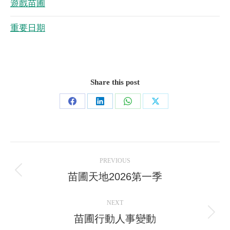
遊戲苗圃
重要日期
Share this post
Share
Share
Share
Share
on
on
on
on
Facebook
LinkedIn
WhatsApp
X
Post
PREVIOUS
navigation
苗圃天地2026第一季
Previous
post:
NEXT
苗圃行動人事變動
Next