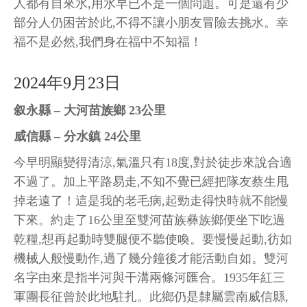
人都有自來水,用水早已不是一個問題。可是還有少
部分人仍困苦於此,不得不讓小朋友冒險去挑水。幸
福不是必然,我們身在福中不知福！
2024年9月23日
叙永縣 – 大河苗族鄉 23公里
威信縣 – 分水鎮 24公里
今早明顯變得清涼,氣溫只有18度,對於徒步來說合適
不過了。加上平路易走,不知不覺已經把隊友蔡生甩
掉老遠了！這是我的老毛病,起勁走得快時就不能慢
下來。約走了16公里至雙河苗族彝族鄉便坐下吃過
乾糧,想再起動時雙腿便不聽使喚。要慢慢起動,彷如
機械人般慢動作,過了幾分鐘後才能活動自如。雙河
名字由來是指半河與干溝兩條河匯合。1935年紅三
軍團長征曾於此地駐扎。此鄉仍是隸屬雲南威信縣,