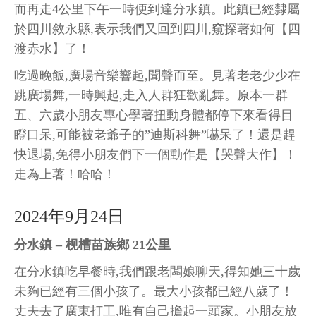
而再走4公里下午一時便到達分水鎮。此鎮已經隸屬
於四川敘永縣,表示我們又回到四川,窺探著如何【四
渡赤水】了！
吃過晚飯,廣場音樂響起,聞聲而至。見著老老少少在
跳廣場舞,一時興起,走入人群狂歡亂舞。原本一群
五、六歲小朋友專心學著扭動身體都停下來看得目
瞪口呆,可能被老爺子的”迪斯科舞”嚇呆了！還是趕
快退場,免得小朋友們下一個動作是【哭聲大作】！
走為上著！哈哈！
2024年9月24日
分水鎮 – 枧槽苗族鄉 21公里
在分水鎮吃早餐時,我們跟老闆娘聊天,得知她三十歲
未夠已經有三個小孩了。最大小孩都已經八歲了！
丈夫去了廣東打工,唯有自己擔起一頭家。小朋友放