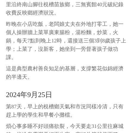
里沿終南山腳往梘槽苗族鄉，三無賓館40元破紀錄
收費反映鄉經濟狀況。
昨晚在小店吃飯，老闆娘丈夫在外地打零工，她一
個人操辦牆上菜單廣東腸粉，湯粉麵，炒菜，火
鍋，每天7點到晚上12時，還接送三個3到8歲孩子上
學；上菜了，沒新客，她坐到一旁督著孩子做功
課。
這是典型農村善良知足的基層，支撐繁花似錦經濟
的半邊天
。
2024年9月25日
第87天，早上的梘槽鄉天氣和市況同樣冷清，只有
趕上學的學生和早餐小攤檔。
煩心事多睡不好頭痛欲裂，今天要走31公里往麻城