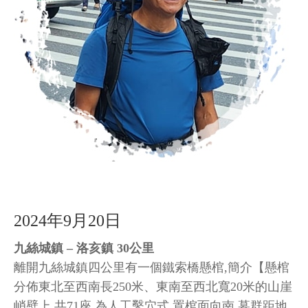
2024年9月20日
九絲城鎮 – 洛亥鎮 30公里
離開九絲城鎮四公里有一個鐵索橋懸棺,簡介【懸棺
分佈東北至西南長250米、東南至西北寬20米的山崖
峭壁上,共71座,為人工鑿穴式,置棺面向南,墓群距地