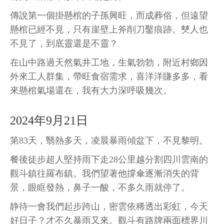
傳說第一個掛懸棺的子孫興旺，而成葬俗，但遠望
懸棺已經不見，只有崖壁上斧削刀鑿痕跡。僰人也
不見了，到底靈還是不靈？
在山中路過天然氣井工地，生氣勃勃，附近村鄉因
外來工人群集，帶旺食宿需求，喜洋洋賺多多，看
來懸棺氣場還在，我有大力深呼吸幾次
。
2024年9月21日
第83天，翳熱多天，凌晨暴雨傾盆下，不見黎明。
餐後徒步超人堅持雨下走28公里越分割四川雲南的
觀斗鎮往羅布鎮。我們望著他撐傘逐漸消失的背
景，眼眶發熱，鼻子一酸，不多久雨就停了。
静待一會我們起步跨山，密雲依稀透出彩虹，今天
好日子？才不久暴雨又來。觀斗有路牌兩面標界川