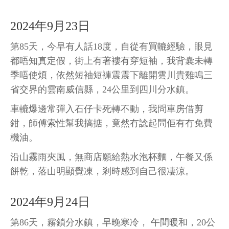
2024年9月23日
第85天，今早有人話18度，自從有買轆經驗，眼見
都唔知真定假，街上有著褸有穿短袖，我背囊未轉
季唔使煩，依然短袖短褲震震下離開雲川貴雞鳴三
省交界的雲南威信縣，24公里到四川分水鎮。
車轆爆邊常彈入石仔卡死轉不動，我問車房借剪
鉗，師傅索性幫我搞掂，竟然冇諗起問佢有冇免費
機油。
沿山霧雨夾風，無商店願給熱水泡杯麵，午餐又係
餅乾，落山明顯覺凍，剎時感到自己很凄涼。
2024年9月24日
第86天，霧鎖分水鎮，早晚寒冷， 午間暖和，20公