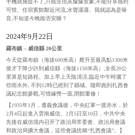
手機就捕捉不了,只能呈現灰朦朦景象,不能分享感到
可惜。住宿賓館鄰近河流,水聲潺潺。我就認為是噪
音,不知道今晚能否安睡？
2024年9月22日
羅布鎮 – 威信縣 20公里
今天從羅布鎮（海拔600米高）爬升至最高點1300米
後才下降少許到威信縣（海拔1150米高）,全長20公
里算是短路程。加上早上天陰清涼,臨近中午時灑了
些雨水外, 不到12時已經到了縣城。隨即跑到扎西會
議紀念館參觀,可惜緣慳一面,閉館重修！
【1935年1月，遵義會議後，中央紅軍一渡赤水，於
2月4日起進入雲南威信。2月5日至10日，中共中央
先後在威信境内召开了政治局常委會、政治局會議
和政治局擴大會議，這些會議统稱“扎西會議”。】