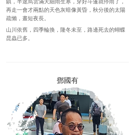
鎮，半途烏雲滿天細雨生寒，穿好斗篷就停雨了，
再走一會才兩點的天色灰暗像黃昏，秋分後的太陽
疏懶，晝短夜長。
山川依舊，四季輪換，隆冬未至，路邊死去的蝴蝶
昆蟲已多。
鄧國有