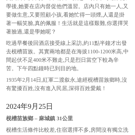
學後,她要在店內督促他們溫習。店內只有她一人,又
要做生意,又要照顧小孩,看她忙得一頭煙,人還是掛
著一幅笑臉,真的佩服！生活就是這樣艱難,你選擇哭
著臉過,還是學她呢？
吃過早餐後回酒店接受線上采訪,約11點半鐘才出發
去枧槽苗族。其實兩地都是在海拔1100-1200米高,中
間起伏不足400米不難走,只是烈日當空下較為辛
苦。下午四點鐘時已到目的地。
1935年2月14日,紅軍二渡叙永,途經枧槽苗族鄉時,沒
有驚擾百姓,沒有進入民居,深得百姓愛戴！
2024年9月25日
枧槽苗族鄉 – 麻城鎮 31公里
枧槽生活條件比較差,住宿選擇不多,房間沒有獨立洗