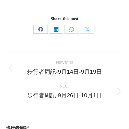
Share this post
Share
Share
Share
Share
on
on
on
on
Facebook
LinkedIn
WhatsApp
X
Post
PREVIOUS
navigation
步行者周記-9月14日-9月19日
Previous
post:
NEXT
步行者周記-9月26日-10月1日
Next
post:
步行者周記