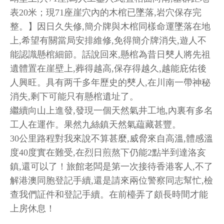
表20米；現71座崖穴內的木棺已墜落,岩穴保存完
整。】因日久失修,簡介牌與木棺同樣命運墜落在地
上,希望有關當局安排維修,免得簡介牌消失,遊人不
能認識懸棺細節。話說回來,懸棺為昔日僰人將先祖
遺體置在崖壁上,葬得越高,保存得越久,越能庇佑後
人興旺。具有两千多年歷史的僰人,在川南一帶神秘
消失,剩下可能只有懸棺遺址了。
繼續向山上進發,發現一個天然氣井工地,內裏有多名
工人在運作。果然九絲鎮天然氣藴藏甚豐。
30公里路程對我來說不算甚麼,威脅來自高溫,體感溫
度40度實在難受,在烈日煎熬下仍能2點半到達洛亥
鎮,還可以了！旅館老闆是第一次接待香港客人,不了
解港澳同胞登記手續,還是請來兩位警察同志幫忙,檢
查我們証件和登記手續。在前檯弄了頗長時間才能
上房休息
！