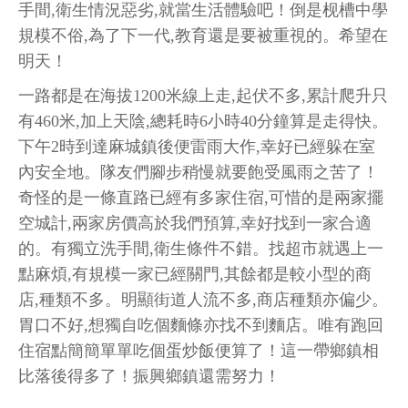
手間,衛生情況惡劣,就當生活體驗吧！倒是枧槽中學
規模不俗,為了下一代,教育還是要被重視的。希望在
明天！
一路都是在海拔1200米線上走,起伏不多,累計爬升只
有460米,加上天陰,總耗時6小時40分鐘算是走得快。
下午2時到達麻城鎮後便雷雨大作,幸好已經躲在室
內安全地。隊友們腳步稍慢就要飽受風雨之苦了！
奇怪的是一條直路已經有多家住宿,可惜的是兩家擺
空城計,兩家房價高於我們預算,幸好找到一家合適
的。有獨立洗手間,衛生條件不錯。找超市就遇上一
點麻煩,有規模一家已經關門,其餘都是較小型的商
店,種類不多。明顯街道人流不多,商店種類亦偏少。
胃口不好,想獨自吃個麵條亦找不到麵店。唯有跑回
住宿點簡簡單單吃個蛋炒飯便算了！這一帶鄉鎮相
比落後得多了！振興鄉鎮還需努力！