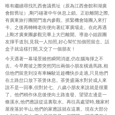
唯有繼續尋找扎西會議舊址（原為江西會館和湖廣
會館舊址）,剛巧碰著中午休息上鎖。正欲離開之際,
有廣東旅行團開門進內參觀。抓緊機會隨團入來打
卡。之後再轉轉老街便向著紅軍廣場走。在此再遇
上剛才廣東團參觀完畢上大巴離開。導遊小姐跟團
友揮手道別,見我一人拍照,好心幫忙拍個照留念。話
盒子就這樣打開,又交了一個朋友！
今天遇著一幕場景雖然瞬間消逝,仍在腦海揮之不
去。今早爬坡之際突然閃出兩個小朋友橫過馬路,相
信他們留意到沒有車輛駛近趁機快步走過,只見他們
在土路岔口放下茶煲休息。茶煲盛滿水對於成人來
說不是一回事,但對於七、八歲小朋友來說就是很重
了。他們稍作休息後便向土路進發。望望左邊是一
條溪水,他們應該從這裏取水。再往高處望時,幾家村
屋座落於半山,他們的家應該就在這裏。現在大部分