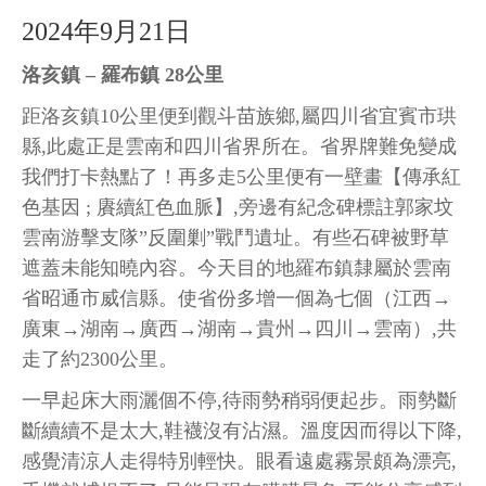
2024年9月21日
洛亥鎮 – 羅布鎮 28公里
距洛亥鎮10公里便到觀斗苗族鄉,屬四川省宜賓市珙
縣,此處正是雲南和四川省界所在。省界牌難免變成
我們打卡熱點了！再多走5公里便有一壁畫【傳承紅
色基因 ; 賡續紅色血脈】,旁邊有紀念碑標註郭家坟
雲南游擊支隊”反圍剿”戰鬥遺址。有些石碑被野草
遮蓋未能知曉內容。今天目的地羅布鎮隸屬於雲南
省昭通市威信縣。使省份多增一個為七個（江西→
廣東→湖南→廣西→湖南→貴州→四川→雲南）,共
走了約2300公里。
一早起床大雨灑個不停,待雨勢稍弱便起步。雨勢斷
斷續續不是太大,鞋襪沒有沾濕。溫度因而得以下降,
感覺清涼人走得特別輕快。眼看遠處霧景頗為漂亮,