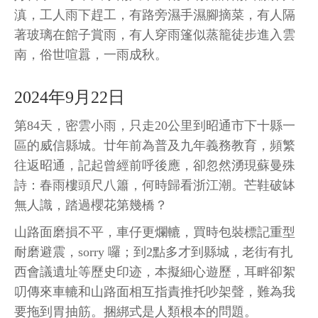
滇，工人雨下趕工，有路旁濕手濕腳摘菜，有人隔
著玻璃在館子賞雨，有人穿雨篷似蒸籠徒步進入雲
南，俗世喧囂，一雨成秋。
2024年9月22日
第84天，密雲小雨，只走20公里到昭通市下十縣一
區的威信縣城。廿年前為普及九年義務教育，頻繁
往返昭通，記起曾經前呼後應，卻忽然湧現蘇曼殊
詩：春雨樓頭尺八簫，何時歸看浙江潮。芒鞋破缽
無人識，踏過櫻花第幾橋？
山路面磨損不平，車仔更爛轆，買時包裝標記重型
耐磨避震，sorry 囉；到2點多才到縣城，老街有扎
西會議遺址等歷史印迹，本擬細心遊歷，耳畔卻絮
叨傳來車轆和山路面相互指責推托吵架聲，難為我
要拖到胃抽筋。捆綁式是人類根本的問題。