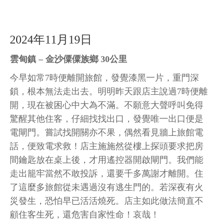
2024年11月19日
雲甸鎮 – 金沙僳僳族鄉 30公里
今早如常7時便離開旅館，發覺漆黑一片，重門深
鎖，根本無法走出去。明明昨天跟店主說過7時便離
開，現在被困心中大為不滿。不願意大聲呼叫免得
驚醒其他住客，仔細找找出口，發覺唯一出口便是
電閘門。嘗試找開關亦不果，偶然看見牆上旅館電
話，便致電求救！店主施施然從樓上探頭要求把房
間鑰匙放在桌上後，才用遙控器開啟閘門。我們能
走出籠牢當然不敢投訴，還要千多萬謝才離開。住
了這麼多旅館從未遇過沒有逃生門的。若深夜有火
災發生，恐怕早已活活燒死。店主如此做法簡直不
顧住客生死，還危害自家性命！哀哉！