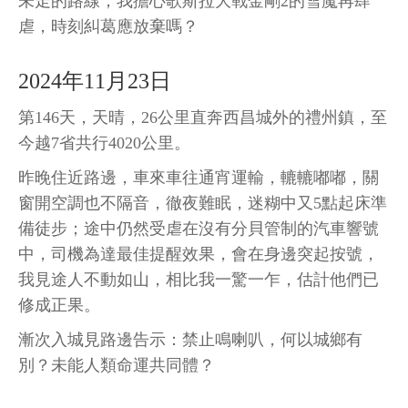
未走的路線；我擔心歌斯拉大戰金剛2的雪魔再肆
虐，時刻糾葛應放棄嗎？
2024年11月23日
第146天，天晴，26公里直奔西昌城外的禮州鎮，至
今越7省共行4020公里。
昨晚住近路邊，車來車往通宵運輸，轆轆嘟嘟，關
窗開空調也不隔音，徹夜難眠，迷糊中又5點起床準
備徒步；途中仍然受虐在沒有分貝管制的汽車響號
中，司機為達最佳提醒效果，會在身邊突起按號，
我見途人不動如山，相比我一驚一乍，估計他們已
修成正果。
漸次入城見路邊告示：禁止鳴喇叭，何以城鄉有
別？未能人類命運共同體？