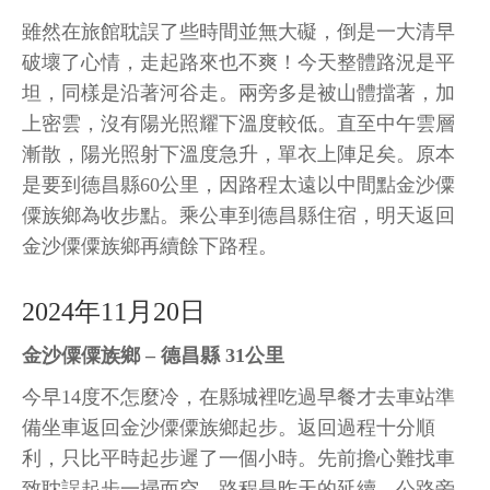
雖然在旅館耽誤了些時間並無大礙，倒是一大清早
破壞了心情，走起路來也不爽！今天整體路況是平
坦，同樣是沿著河谷走。兩旁多是被山體擋著，加
上密雲，沒有陽光照耀下溫度較低。直至中午雲層
漸散，陽光照射下溫度急升，單衣上陣足矣。原本
是要到德昌縣60公里，因路程太遠以中間點金沙僳
僳族鄉為收步點。乘公車到德昌縣住宿，明天返回
金沙僳僳族鄉再續餘下路程。
2024年11月20日
金沙僳僳族鄉 – 德昌縣 31公里
今早14度不怎麼冷，在縣城裡吃過早餐才去車站準
備坐車返回金沙僳僳族鄉起步。返回過程十分順
利，只比平時起步遲了一個小時。先前擔心難找車
致耽誤起步一掃而空。路程是昨天的延續，公路旁