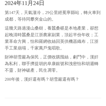
2024年11月24日
第147天，天氣淒冷，29公里經冕寧縣站，轉火車到
成都，等待同攀夾金山的。
這幾天路過漫山桑樹，養蠶桑椹是本地產業，卻想
起晚清時蠶桑是江浙農家副業，頂起半份年收；工
業革命方興，怡和羅網收絲回英供機器織布，江浙
手工業崩塌，千家萬戶鬼唱歌。
財神胡雪巖為保民，正價收購囤絲，劇鬥中，漢奸
為私利，聯手擠提胡的阜康銀號和洩密怡和胡週轉
不靈，財神破產，民生凋零。
200年後，漢奸還有嗎？胡雪巖還有嗎？