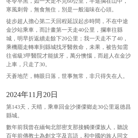
冬令早黑，如一天走不完60公里，半途擱在山中，
寒風刺骨，無食無住，別是一般滋味在心頭。
徒步超人擔心第二天回程延誤起步時間，不在中途
金沙站乘車，而計畫第一天走40公里，攔車往縣
城，明早折返續走餘下20公里；我一天走不了40，
乘機罷走轉車到縣城找牙醫救命，未果，被告知需
往省級3甲醫院才能拔牙，萬分懊惱，而超人在金沙
上車，只走了30。
天蒼地茫，轉眼日落，世事無常，非只得失在人。
2024年11月20日
第143天，天晴，乘車回金沙傈僳鄉走30公里返德昌
縣城。
數年前我曾在緬甸北部密支那接觸傈僳族人，聽說
百年前傳教士為創文字及言語，和中國的族人同文