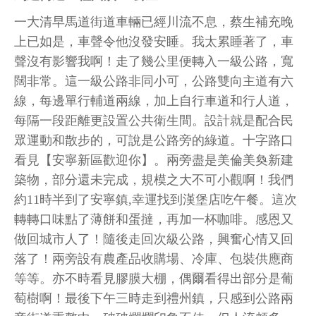
一大清早馬道街道車輛已經川流不息，蔡生補充晚
上已如是，車聲令他沒發安睡。我太累睡著了，車
聲沒有影響我啊！走了幾公里便轉入一級公路，寬
闊非常。這一級公路非同小可，公路雙向主道有六
線，每邊單行輔道兩線，加上自行車道和行人道，
每隔一段距離更設置公共衛生間。設計就是配合民
眾運動和散步的，可說是公路旁的綠道。十字路口
看見【安寧新區歡迎你】。兩旁盡是美倫美奐新建
築物，部分還未完成，規模之大不可小觀啊！我們
約11時半到了安寧鎮,幸運找到漢堡店吃午餐。這次
轉轉口味點了薄餅和蛋撻，再加一杯咖啡。感恩又
做回城市人了！隨後走回次級公路，興奮心情又回
落了！兩旁設有農產品收購場、冷庫、包裝供應商
等等。亦不時看見膠膜大棚，偶爾看得出部分是葡
萄樹啊！最後下午三時走到禮州鎮，只感到公路兩