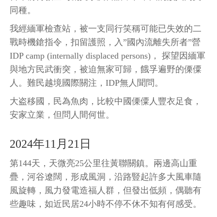
同種。
我經緬軍檢查站，被一支同行笑稱可能已失效的二
戰時機鎗指令，扣留護照，入”國內流離失所者”營
IDP camp (internally displaced persons)， 探望因緬軍
與地方民武衝突，被迫無家可歸，餓孚遍野的傈僳
人。難民越境國際關注，IDP無人聞問。
大盗移國，民為魚肉，比較中國傈僳人豐衣足食，
安家立業，但問人間何世。
2024年11月21日
第144天，天微亮25公里往黃聯關鎮。兩邊高山重
疊，河谷遼闊，形成風洞，沿路豎起許多大風車隨
風旋轉，風力發電造福人群，但發出低頻，偶聽有
些趣味，如近民居24小時不停不休不知有何感受。