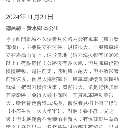
2024年11月21日
德昌縣 – 黃水鄉 25公里
今早離開縣城不久便看見公路兩旁有風車（風力發
電機），主要樹立在河谷，規模很大。一般風車建
立在崧高山脊上，建於低地（這裡海拔都有1000米
以上）有點奇怪！公路沒有多大風，但見風車仍能
慢慢轉動。越往前走，感到風力越大，但不致影響
前進速度。倒是太陽照耀下，風車螺旋槳倒影轉動
就像一把彎刀橫掃過來，威脅很大。還是趕快步離
其陰影區，免得人頭不保啊！其實風車轉動聲很
大，噪音肯定會造成滋擾。偶然看見樹上掛了標語
【小孩生火，大人坐牢】。對啊！養不教，父之
過！但太嚴厲會不會嚇怕准新人，有違鼓勵生育政
策？正在沉思中，忽然蔡生叫我都未有留意。只見