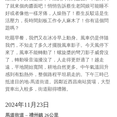
了就來個肉醬面吧！悄悄告訴蔡生老闆娘可能睡不
好或者像他一樣牙痛，人燥熱了！蔡生反駁這是生
活壓力，長時間刻板工作令人麻木了！你有這個問
題嗎？
吃罷早餐，我們又在冰冷早上動身。風車仍是伴隨
我們，不知走了多久才擺脫風車影子。今天風停下
來了，風車不能轉動了！螺旋槳的彎刀影子威脅沒
了，轉動噪音滋擾沒了，人走得更舒適了！越走
遠，平地開始寬闊，耕地自然更多。中午氣溫回升
感到有點熱外，整個路程平坦易走的。下午三時已
抵達目的地-馬道街道。因鄰近西昌南站貨場，大型
貨車出入較多，街道顯得嘈雜。
2024年11月23日
馬道街道 – 禮州鎮 26公里