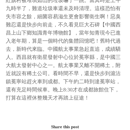
紅旗村被堆填如山的垃圾嚇了一跳。當其時是上午
九時半了，難道垃圾車還未及時清理。這樣恐怕有
失市容之餘，細菌容易滋生更會影響衛生啊！惡臭
難忍還是快步向前走，不久看見巨大石碑【中國西
昌上山下鄉知識青年博物館】，當年知青現今已進
入老年期，算是一個時代的集體回憶吧！舊時代過
去，新時代來臨。中國航太事業急起直追，成績驕
人。西昌就有衛星發射中心位於冕寧縣，是中國三
大航太發射中心之一。航太事業又離不開稀土，附
近就設有稀土公司。看時間不早，還是快步到滬沽
鎮冕寧站趕火車到成都。下午約二時到達冕寧站，
還有充足時間候車。晚上8:30才在成都旅館住下，
打算在這裡休整幾天才再踏上征途！
Share this post