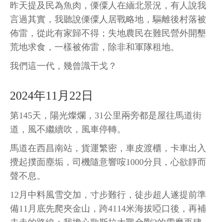
昨天提及民為魚肉，傈僳人在緬北景況，有人說我
言過其實，我聽說傈僳人居戰略地，驅離後村落被
佈雷，從此有家歸不得；失地農民在難民營外開墾
荒地求食，一樣被佈雷，除非和軍隊租地。
我們這一代，幾曾識干戈？
2024年11月22日
第145天，陽光燦爛，31公里兩旁都是屋往馬道街
道，風不繼續吹，風車停轉。
馬道在西昌南站，貨運繁密，車皮渡櫃，卡車出入
攪起撲面塵垢，司機隨意響咹1000分貝，心欲靜而
聲不息。
12月中料風雪交加，寸步難行，徒步超人遂提前準
備11月底先爬夾金山，跨4114米海拔啞口後，再補