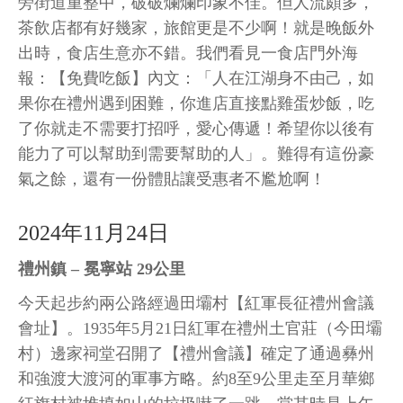
旁街道重整中，破破爛爛印象不佳。但人流頗多，
茶飲店都有好幾家，旅館更是不少啊！就是晚飯外
出時，食店生意亦不錯。我們看見一食店門外海
報：【免費吃飯】內文：「人在江湖身不由己，如
果你在禮州遇到困難，你進店直接點雞蛋炒飯，吃
了你就走不需要打招呼，愛心傳遞！希望你以後有
能力了可以幫助到需要幫助的人」。難得有這份豪
氣之餘，還有一份體貼讓受惠者不尷尬啊！
2024年11月24日
禮州鎮 – 冕寧站 29公里
今天起步約兩公路經過田壩村【紅軍長征禮州會議
會址】。1935年5月21日紅軍在禮州土官莊（今田壩
村）邊家祠堂召開了【禮州會議】確定了通過彝州
和強渡大渡河的軍事方略。約8至9公里走至月華鄉