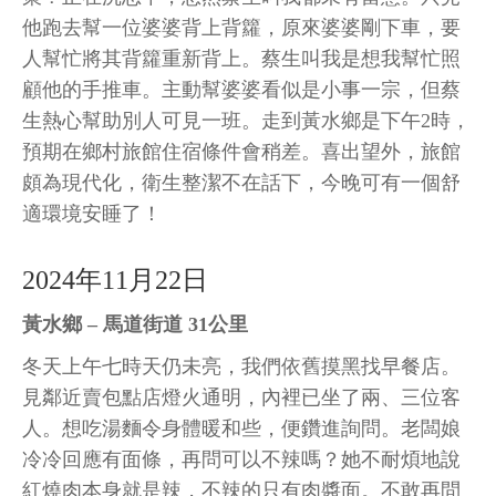
他跑去幫一位婆婆背上背籮，原來婆婆剛下車，要
人幫忙將其背籮重新背上。蔡生叫我是想我幫忙照
顧他的手推車。主動幫婆婆看似是小事一宗，但蔡
生熱心幫助別人可見一班。走到黃水鄉是下午2時，
預期在鄉村旅館住宿條件會稍差。喜出望外，旅館
頗為現代化，衛生整潔不在話下，今晚可有一個舒
適環境安睡了！
2024年11月22日
黃水鄉 – 馬道街道 31公里
冬天上午七時天仍未亮，我們依舊摸黑找早餐店。
見鄰近賣包點店燈火通明，內裡已坐了兩、三位客
人。想吃湯麵令身體暖和些，便鑽進詢問。老闆娘
冷冷回應有面條，再問可以不辣嗎？她不耐煩地說
紅燒肉本身就是辣，不辣的只有肉醬面。不敢再問