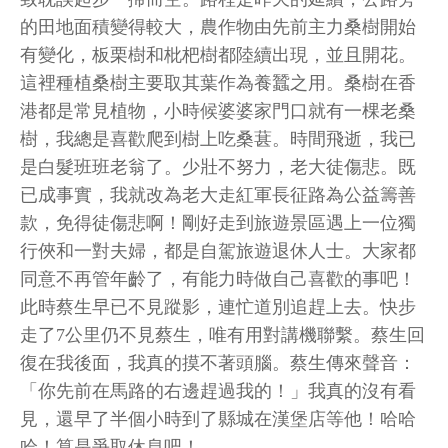
的田地面積變得較大，農作物由先前主力桑樹開始
有變化，板栗樹和枇杷樹都陸續出現，並且開花。
這裡種植桑樹主要取其葉作為養蠶之用。桑樹在香
港都是常見植物，小時候婆婆家門口就有一棵老桑
樹，我總是喜歡爬到樹上吃桑葚。時間飛逝，我已
是白髮班班老翁了。少壯不努力，老大徒傷悲。既
已成事實，我就改為老大走紅軍長征路為公益籌善
款，免得徒傷悲啊！剛好走到旅遊景區遇上一位獨
行俠和一對夫婦，都是自駕旅遊退休人士。大家都
同意不再管年齡了，有能力時做自己喜歡的事吧！
此時蔡生早已不見蹤影，連忙道別追趕上去。快步
走了7公里仍不見蔡生，唯有用對講機聯繫。蔡生回
復在我後面，我真的摸不著頭腦。蔡生傳來聲音：
「你先前在馬路的右邊趕過我的！」我真的沒有看
見，還早了半個小時到了縣城在漢堡店等他！哈哈
哈！算是爭取休息吧！